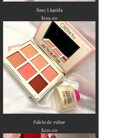
Base Líquida
Precio
$199.00
Paleta de rubor
Precio
$250.00